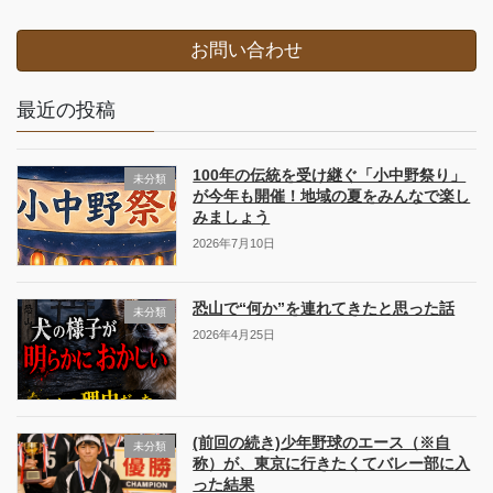
お問い合わせ
最近の投稿
100年の伝統を受け継ぐ「小中野祭り」
未分類
が今年も開催！地域の夏をみんなで楽し
みましょう
2026年7月10日
恐山で“何か”を連れてきたと思った話
未分類
2026年4月25日
(前回の続き)少年野球のエース（※自
未分類
称）が、東京に行きたくてバレー部に入
った結果