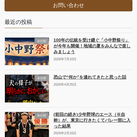
お問い合わせ
最近の投稿
100年の伝統を受け継ぐ「小中野祭り」
未分類
が今年も開催！地域の夏をみんなで楽し
みましょう
2026年7月10日
恐山で“何か”を連れてきたと思った話
未分類
2026年4月25日
(前回の続き)少年野球のエース（※自
未分類
称）が、東京に行きたくてバレー部に入
った結果
2026年2月16日